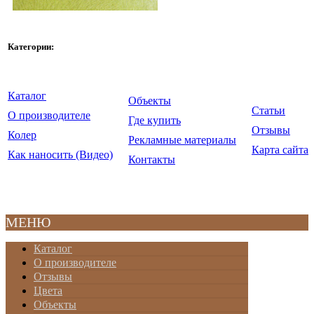
Категории:
Каталог
Объекты
Статьи
О производителе
Где купить
Отзывы
Колер
Рекламные материалы
Карта сайта
Как наносить (Видео)
Контакты
© ООО "Крайдецайт на
2010-20
МЕНЮ
Каталог
О производителе
Отзывы
Цвета
Объекты