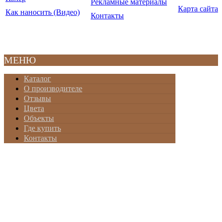
Рекламные материалы
Карта сайта
Как наносить (Видео)
Контакты
© ООО "Крайдецайт на
2010-20
МЕНЮ
Каталог
О производителе
Отзывы
Цвета
Объекты
Где купить
Контакты