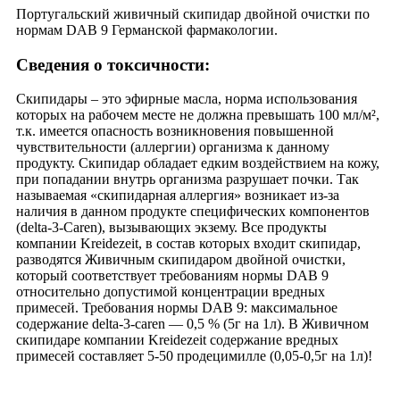
Португальский живичный скипидар двойной очистки по
нормам DAB 9 Германской фармакологии.
Сведения о токсичности:
Скипидары – это эфирные масла, норма использования
которых на рабочем месте не должна превышать 100 мл/м²,
т.к. имеется опасность возникновения повышенной
чувствительности (аллергии) организма к данному
продукту. Скипидар обладает едким воздействием на кожу,
при попадании внутрь организма разрушает почки. Так
называемая «скипидарная аллергия» возникает из-за
наличия в данном продукте специфических компонентов
(delta-3-Caren), вызывающих экзему. Все продукты
компании Kreidezeit, в состав которых входит скипидар,
разводятся Живичным скипидаром двойной очистки,
который соответствует требованиям нормы DAB 9
относительно допустимой концентрации вредных
примесей. Требования нормы DAB 9: максимальное
содержание delta-3-caren — 0,5 % (5г на 1л). В Живичном
скипидаре компании Kreidezeit содержание вредных
примесей составляет 5-50 продецимилле (0,05-0,5г на 1л)!