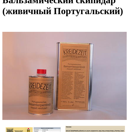
Бальзамический скипидар
(живичный Португальский)