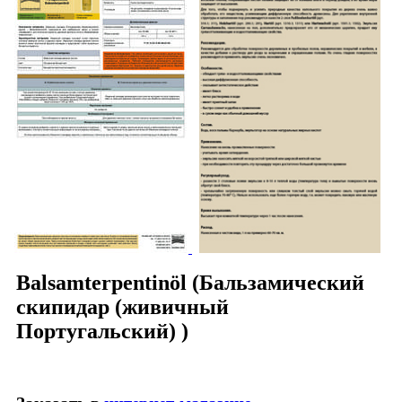
Balsamterpentinöl (Бальзамический
скипидар (живичный
Португальский) )