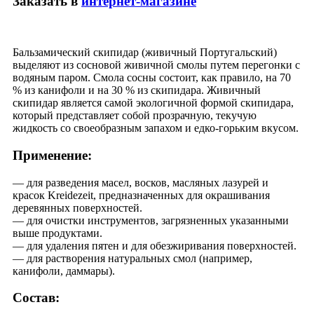
Заказать в
интернет-магазине
Бальзамический скипидар (живичный Португальский)
выделяют из сосновой живичной смолы путем перегонки с
водяным паром. Смола сосны состоит, как правило, на 70
% из канифоли и на 30 % из скипидара. Живичный
скипидар является самой экологичной формой скипидара,
который представляет собой прозрачную, текучую
жидкость со своеобразным запахом и едко-горьким вкусом.
Применение:
— для разведения масел, восков, масляных лазурей и
красок Kreidezeit, предназначенных для окрашивания
деревянных поверхностей.
— для очистки инструментов, загрязненных указанными
выше продуктами.
— для удаления пятен и для обезжиривания поверхностей.
— для растворения натуральных смол (например,
канифоли, даммары).
Состав: