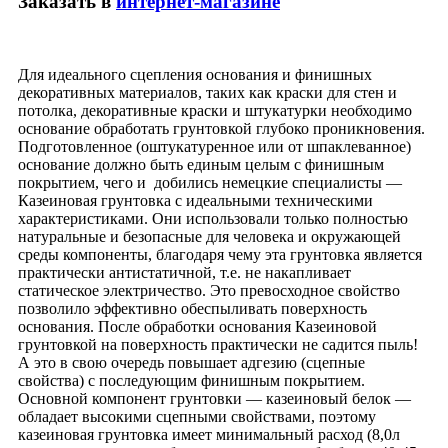
Заказать в
интернет-магазине
Для идеального сцепления основания и финишных
декоративных материалов, таких как краски для стен и
потолка, декоративные краски и штукатурки необходимо
основание обработать грунтовкой глубоко проникновения.
Подготовленное (оштукатуренное или от шпаклеванное)
основание должно быть единым целым с финишным
покрытием, чего и добились немецкие специалисты —
Казеиновая грунтовка с идеальными техническими
характеристиками. Они использовали только полностью
натуральные и безопасные для человека и окружающей
среды компоненты, благодаря чему эта грунтовка является
практически антистатичной, т.е. не накапливает
статическое электричество. Это превосходное свойство
позволило эффективно обеспыливать поверхность
основания. После обработки основания Казеиновой
грунтовкой на поверхность практически не садится пыль!
А это в свою очередь повышает адгезию (сцепные
свойства) с последующим финишным покрытием.
Основной компонент грунтовки — казеиновый белок —
обладает высокими сцепными свойствами, поэтому
казеиновая грунтовка имеет минимальный расход (8,0л