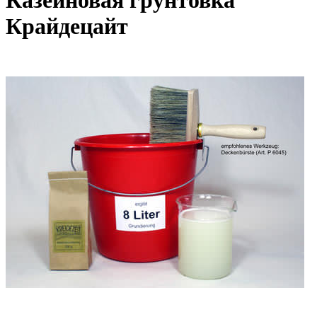
Казеиновая грунтовка
Крайдецайт