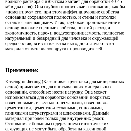
водного раствора с избытком хватает для обработки 40-45
м² в два слоя). Она глубоко пропитывает основание, как бы
«цементируя» его, при этом диффундирующие свойства
основания сохраняются полностью, и стены и потолки
остаются «дышащими». Итак, глубокое проникновение в
основу, высокие сцепные свойства, низкий расход и
экономичность, паро- и воздухопроницаемость, полностью
натуральный и безвредный для человека и окружающей
среды состав, все эти качества выгодно отличают этот
материал от материалов других производителей.
Применение:
Kaseingrundierung (Казеиновая грунтовка для минеральных
основ) применяется для впитывающих минеральных
оснований, способных нести нагрузку. Она может
использоваться для обработки оснований покрытых
известковыми, известково-песчаными, известково-
цементными, цементно-песчаными, гипсовыми,
глиняными штукатурками и шпакоевками. Данный
материал пригоден только для внутренних работ.
Основания с большим содержанием синтетических
связующих не могут быть обработаны казеиновой