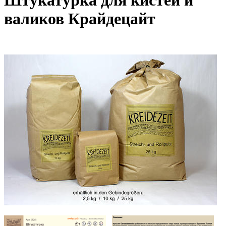
Штукатурка для кистей и
валиков Крайдецайт