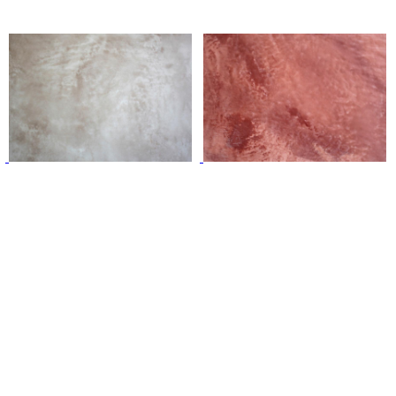
Контактная информация:
г. Москва, Бумажный проезд ул., д.14с2
ТЕЛ. : +7 (495) 120-65-39
E-MAIL: info@kreidezeit.ru
пн.–пт., с 9:00 до 18:00
туральные краски"