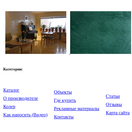
Категории:
Каталог
Объекты
Статьи
О производителе
Где купить
Отзывы
Колер
Рекламные материалы
Карта сайта
Как наносить (Видео)
Контакты
© ООО "Крайдецайт на