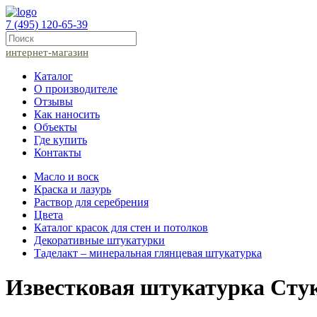
7 (495) 120-65-39
интернет-магазин
Каталог
О производителе
Отзывы
Как наносить
Объекты
Где купить
Контакты
Масло и воск
Краска и лазурь
Раствор для серебрения
Цвета
Каталог красок для стен и потолков
Декоративные штукатурки
Таделакт – минеральная глянцевая штукатурка
Известковая штукатурка Стукк