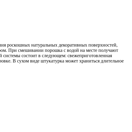
ания роскошных натуральных декоративных поверхностей,
ром. При смешивании порошка c водой на месте получают
й системы состоит в следующем: свежеприготовленная
еровке. В сухом виде штукатурка может храниться длительное