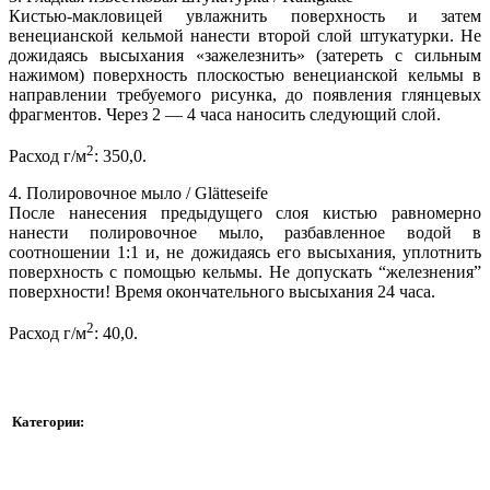
Кистью-макловицей увлажнить поверхность и затем
венецианской кельмой нанести второй слой штукатурки. Не
дожидаясь высыхания «зажелезнить» (затереть с сильным
нажимом) поверхность плоскостью венецианской кельмы в
направлении требуемого рисунка, до появления глянцевых
фрагментов. Через 2 — 4 часа наносить следующий слой.
2
Расход г/м
: 350,0.
4. Полировочное мыло / Glätteseife
После нанесения предыдущего слоя кистью равномерно
нанести полировочное мыло, разбавленное водой в
соотношении 1:1 и, не дожидаясь его высыхания, уплотнить
поверхность с помощью кельмы. Не допускать “железнения”
поверхности! Время окончательного высыхания 24 часа.
2
Расход г/м
: 40,0.
Категории: