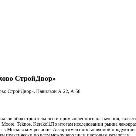
хово СтройДвор»
ово СтройДвор», Павильон А-22, А-58
риалов общестроительного и промышлeнного назначения, являе
jamin Moore, Teknos, Kerakoll.По итогам исследовании рынка лак
т в Московском регионе. Ассортимент поставляемой продукции 
овки практически по всем международным цветовым каталогам.