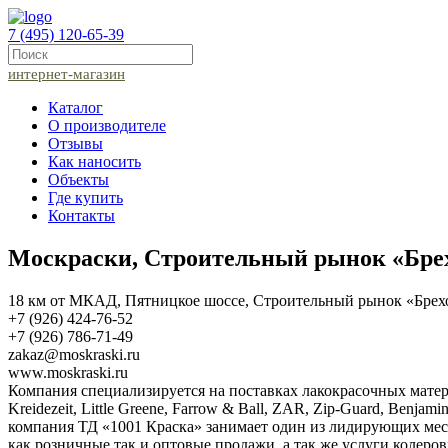
7 (495) 120-65-39
интернет-магазин
Каталог
О производителе
Отзывы
Как наносить
Объекты
Где купить
Контакты
Москраски, Строительный рынок «Бре
18 км от МКАД, Пятницкое шоссе, Строительный рынок «Брех
+7 (926) 424-76-52
+7 (926) 786-71-49
zakaz@moskraski.ru
www.moskraski.ru
Компания специализируется на поставках лакокрасочных мате
Kreidezeit, Little Greene, Farrow & Ball, ZAR, Zip-Guard, Ben
компания ТД «1001 Краска» занимает один из лидирующих мес
как розничные так и оптовые продажи, а так же услуги колер