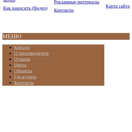
Рекламные материалы
Карта сайта
Как наносить (Видео)
Контакты
© ООО "Крайдецайт на
2010-20
МЕНЮ
Каталог
О производителе
Отзывы
Цвета
Объекты
Где купить
Контакты